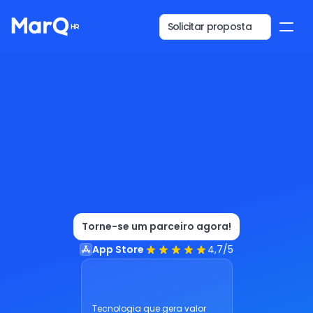
Solicitar proposta
Parceria
que
gera
valor
e
impacto
para
os
seus
clientes
Torne-se um parceiro agora!
App Store
4,7/5
Tecnologia que gera valor 